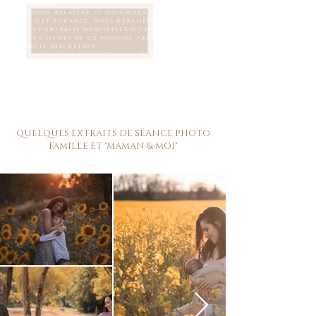
unique.
Si vous allaitez et souhaitez un souvenir
de cet échange, nous réaliserons, en plus
des portraits mère/fille ou mère/fils,
des clichés de ce moment particulier, en
toute discrétion.
Le shooting photo "Maman & Moi" peut se
réaliser en extérieur ou en studio.
QUELQUES EXTRAITS DE SÉANCE PHOTO
FAMILLE ET "MAMAN & MOI"