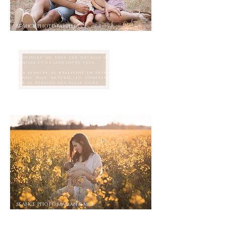
SÉANCE PHOTO FAMILLE
Un échange de
regard
furtif, des
sourires
, un
geste d'attention, votre
complicité
, votre
connexion
, toutes ces choses qui vous
unissent seront capturées pour que vous vous
souveniez de tous ces détails qui font votre
famille et ce lien entre vous.
Ces séances se réalisent en extérieur, pour un
rendu plus naturel et spontané. Idéalement
sur la période des beaux jours.
SÉANCE PHOTO MAMAN & MOI
Parce que rien n'est plus fort que le
lien qui vous unit à votre bébé/enfant.
Cette séance immortalise ce lien si