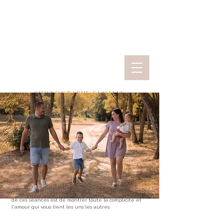
photographe famille
SÉANCE PHOTO
FAMILLE
La séance photo Famille ou Reportage photo Famille,
tout comme la séance photo Maman & Moi est
généralement proposée en extérieur pour avoir un
rendu naturel.
Que vos enfants soient petits ou déjà grands, l'objectif
de ces séances est de montrer toute la complicité et
l'amour qui vous lient les uns les autres.